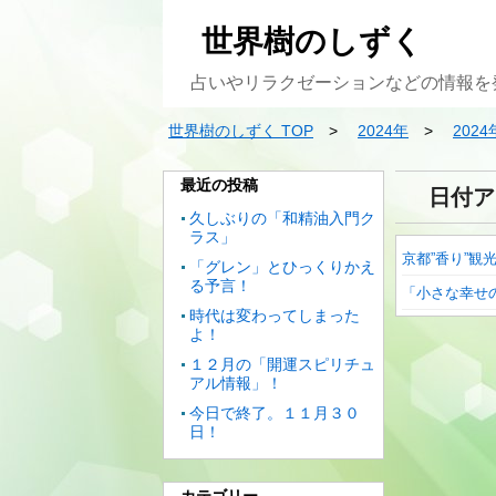
世界樹のしずく
占いやリラクゼーションなどの情報を
世界樹のしずく TOP
2024年
2024
最近の投稿
日付ア
久しぶりの「和精油入門ク
ラス」
京都”香り”観
「グレン」とひっくりかえ
る予言！
「小さな幸せ
時代は変わってしまった
よ！
１２月の「開運スピリチュ
アル情報」！
今日で終了。１１月３０
日！