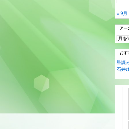
« 9月
アー
ア
ー
カ
おす
イ
星読
ブ
石井