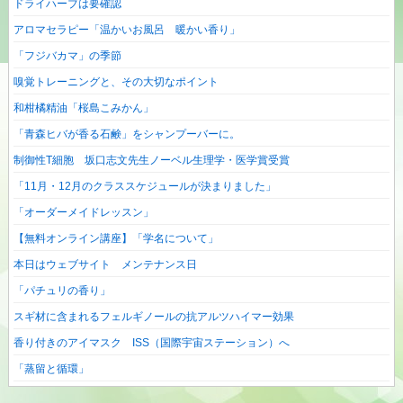
ドライハーブは要確認
アロマセラピー「温かいお風呂 暖かい香り」
「フジバカマ」の季節
嗅覚トレーニングと、その大切なポイント
和柑橘精油「桜島こみかん」
「青森ヒバが香る石鹸」をシャンプーバーに。
制御性T細胞 坂口志文先生ノーベル生理学・医学賞受賞
「11月・12月のクラススケジュールが決まりました」
「オーダーメイドレッスン」
【無料オンライン講座】「学名について」
本日はウェブサイト メンテナンス日
「パチュリの香り」
スギ材に含まれるフェルギノールの抗アルツハイマー効果
香り付きのアイマスク ISS（国際宇宙ステーション）へ
「蒸留と循環」