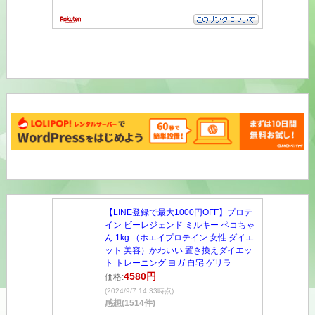
【LINE登録で最大1000円OFF】プロテ
イン ビーレジェンド ミルキー ペコちゃ
ん 1kg （ホエイプロテイン 女性 ダイエ
ット 美容）かわいい 置き換えダイエッ
ト トレーニング ヨガ 自宅 ゲリラ
4580円
価格:
(2024/9/7 14:33時点)
感想(1514件)