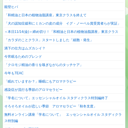
能登ヒバ
「和精油と日本の植物油脂講座」東京クラスを終えて
「犬の認知症緩和にミカンの皮の成分 イグ・ノーベル賞受賞者らが実証」
＜本日11/14(金)＞締め切り！「和精油と日本の植物油脂講座」東京クラス
「カラダのことクラス」スタートしました「細胞・発生」
滴下の仕方はムズカシイ？
今宵眠るためのブレンド
「クロモジ精油の香りを嗅ぎながらのタッチケア」
今年もTEAC
「眠れていますか？」睡眠にもアロマテラピー
感染症が流行る季節のアロマセラピー
「学名について」エッセンシャルオイル スタディクラス特別編終了
そろそろオイルが恋しい季節 アロマセラピー「秋冬支度」
無料オンライン講座「学名について」 エッセンシャルオイル スタディクラ
ス特別編