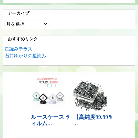
アーカイブ
ア
ー
カ
おすすめリンク
イ
星読みテラス
ブ
石井ゆかりの星読み