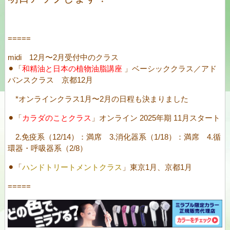
=====
midi 12月〜2月受付中のクラス
⚫︎「
和精油と日本の植物油脂講座
」ベーシッククラス／アド
バンスクラス 京都12月
*オンラインクラス1月〜2月の日程も決まりました
⚫︎「
カラダのことクラス
」オンライン 2025年期 11月スタート
2.免疫系（12/14）：満席 3.消化器系（1/18）：満席 4.循
環器・呼吸器系（2/8）
⚫︎「
ハンドトリートメントクラス
」東京1月、京都1月
=====