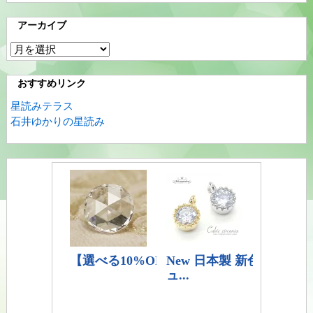
アーカイブ
ア
ー
カ
おすすめリンク
イ
星読みテラス
ブ
石井ゆかりの星読み