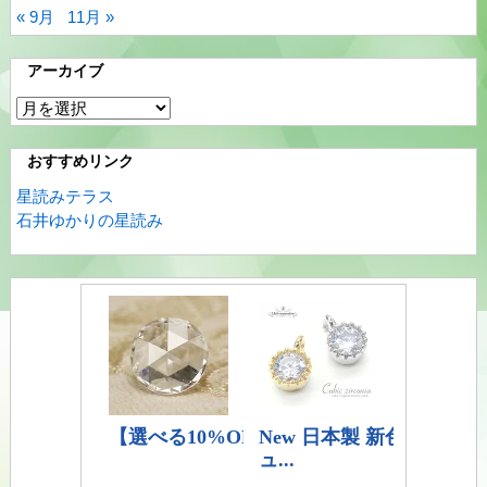
« 9月
11月 »
アーカイブ
ア
ー
カ
おすすめリンク
イ
星読みテラス
ブ
石井ゆかりの星読み